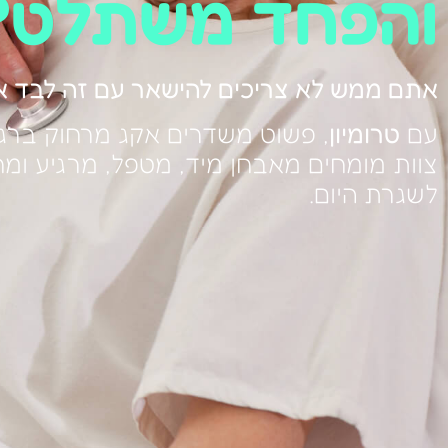
והפחד משתלט?
אתם ממש לא צריכים להישאר עם זה לבד או ל
עם
טרומיון
, פשוט משדרים אקג מרחוק ברג
צוות מומחים מאבחן מיד, מטפל, מרגיע ומ
לשגרת היום.