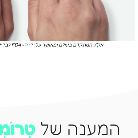
אק"ג המתקדם בעולם ומאושר על ידי ה- FDA לבדיקה מהירה בכל מקום ובכל זמן
המענה של
טְרוֹמִי