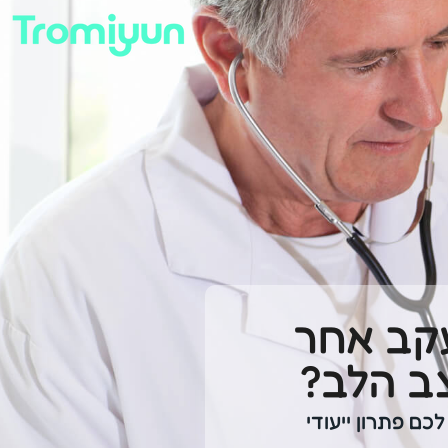
קב אחר
ב הלב?
כם פתרון ייעודי