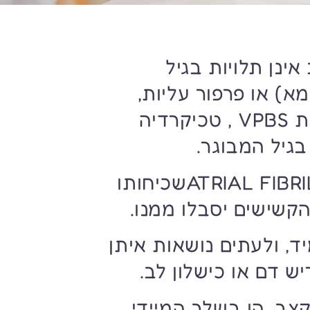
ינן תלויות בגיל
ל-חדרית SVT, לדוגמא) או פרפור עליות,
דיה
נציין שגם פרפור העליות ATRIAL FIBRILLATIONשכיחותו
ד, ולעתים נושאות איתן
ש דם או כישלון לב.
צב, הן בשלב המיידי,